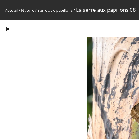
La serre aux papillons 08
Accueil
/
Nature
/
Serre aux papillons
/